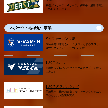
BEAST X
麻雀プロリーグ「Mリーグ」参戦中！最新情報は
こちらをチェック！
スポーツ・地域創生事業
V・ファーレン長崎
長崎県内21市町をホームタウンとするプロサッ
カークラブ「V・ファーレン長崎」
長崎ヴェルカ
長崎初のプロバスケットボールクラブ「長崎ヴ
ェルカ」
長崎スタジアムシティ
長崎駅から徒歩約10分！サッカースタジアムを
中心とした大型複合施設