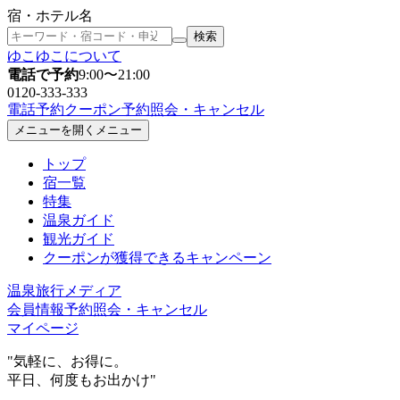
宿・ホテル名
検索
ゆこゆこについて
電話で予約
9:00〜21:00
0120-333-333
電話予約
クーポン
予約照会
・キャンセル
メニューを開く
メニュー
トップ
宿一覧
特集
温泉ガイド
観光ガイド
クーポン
が獲得できるキャンペーン
温泉旅行メディア
会員情報
予約照会
・キャンセル
マイページ
"気軽に、お得に。
平日、何度もお出かけ"