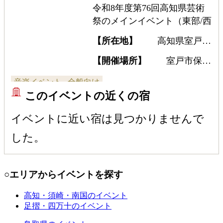
令和8年度第76回高知県芸術
祭のメインイベント（東部/西
部）として、Team幽弦による
【所在地】
高知県室戸市
チェロアンサンブルコンサー
領家87番地
トを開催。チェロで奏でられ
【開催場所】
室戸市保健
福祉センターやすらぎ 夢ひ
る名曲の数々を楽しもう。
音楽イベント
全般向け
ろば
このイベントの近くの宿
イベントに近い宿は見つかりませんで
した。
○エリアからイベントを探す
高知・須崎・南国
のイベント
足摺・四万十
のイベント