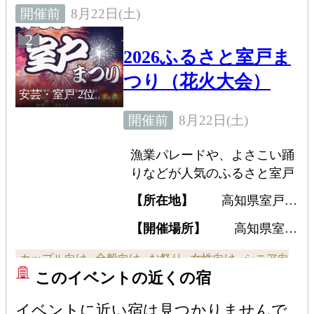
8月22日(土)
開催前
2
2026ふるさと室戸ま
つり（花火大会）
安芸・室戸
2位
8月22日(土)
開催前
漁業パレードや、よさこい踊
りなどが人気のふるさと室戸
まつりでフィナーレを飾る花
【所在地】
高知県室戸市
火大会。約3000発の花火が打
室戸岬町6810-152
ち上げられる。海原と夜空を
【開催場所】
高知県室戸
市 海の駅「とろむ」
染め上げ、夏の終わりと秋の
カップル向け
全般向け
お祭り
女性向け
シニア向
到来を予感させてくれるお祭
このイベントの近くの宿
り。
け
花火大会
子ども・ファミリー向け
イベントに近い宿は見つかりませんで