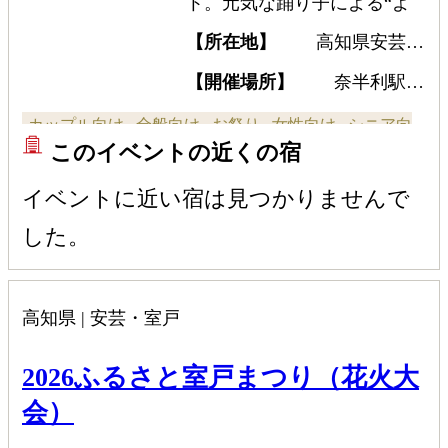
ト。元気な踊り子による“よ
さこい”を楽しめるほか、夜
【所在地】
高知県安芸郡
には約3,700発の花火大会が行
奈半利町乙
われる。周りに大きな障害物
【開催場所】
奈半利駅前
広場
がなく開放感抜群で、打ち上
カップル向け
全般向け
お祭り
女性向け
シニア向
げ場所が近いため大迫力の花
このイベントの近くの宿
火を見ることができる。
け
花火大会
子ども・ファミリー向け
イベントに近い宿は見つかりませんで
した。
高知県 | 安芸・室戸
2026ふるさと室戸まつり（花火大
会）