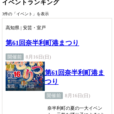
イベントランキング
3
件の「イベント」を表示
高知県 | 安芸・室戸
第61回奈半利町港まつり
8月16日(日)
開催前
1
第61回奈半利町港ま
つり
安芸・室戸
1位
8月16日(日)
開催前
奈半利町の夏の一大イベン