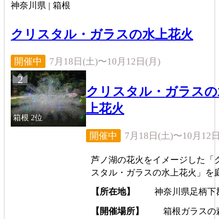
神奈川県 | 箱根
クリスタル・ガラスの水上花火
7月18日(土)〜10月12日(月)
開催中
2
クリスタル・ガラスの
上花火
箱根
2位
7月18日(土)〜10月12日
開催中
芦ノ湖の花火をイメージした「
スタル・ガラスの水上花火」を
中央の池に展示する。約7万粒の
【所在地】
神奈川県足柄下
リスタル・ガラスで構成された
根町仙石原940-48
界で唯一の日中に輝く水上花火
【開催場所】
箱根ガラスの