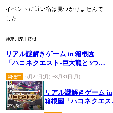
スに命が宿る瞬間を間近で観察
イベントに近い宿は見つかりませんで
きる。
した。
神奈川県 | 箱根
リアル謎解きゲーム in 箱根園
「ハコネクエスト-巨大龍と3つの
試練-」
6月22日(月)〜8月31日(月)
開催中
5
リアル謎解きゲーム in
箱根園「ハコネクエス
箱根
5位
ト-巨大龍と3つの試練