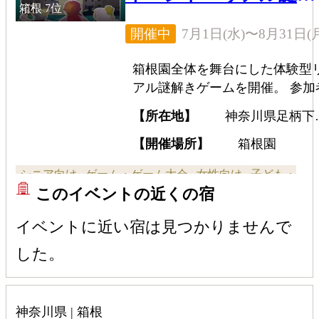
箱根
7位
きゲーム」
7月1日(水)〜8月31日(
開催中
箱根園全体を舞台にした体験型
アル謎解きゲームを開催。 参加
は伝説の巨大龍にまつわる謎を
【所在地】
神奈川県足柄下
き明かしながら、箱根園内を巡
箱根町元箱根139
り、3つの試練に挑戦する。家族
【開催場所】
箱根園
やグループで協力しながら楽し
シニア向け
ゲーム・ゲーム大会
女性向け
子ども・
る、この夏限定の特別イベント
このイベントの近くの宿
ファミリー向け
全般向け
体験・遊覧
カップル向け
イベントに近い宿は見つかりませんで
した。
神奈川県 | 箱根