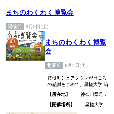
まちのわくわく博覧会
8月8日(土)
開催前
8
まちのわくわく博覧
会
箱根
8位
8月8日(土)
開催前
箱根町シェアタウンが日ごろ
の感謝をこめて、星槎大学 箱
根キャンパスの協力のもと
【所在地】
神奈川県足柄
「感謝祭」を開催する。箱根
下郡箱根町仙石原817-255
で暮らす人は遊びに行ってみ
【開催場所】
星槎大学
箱根キャンパス 体育館
てはいかが。