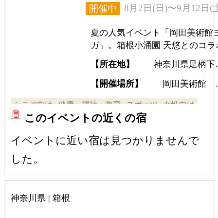
8月2日(日)〜9月12日(
開催中
夏の人気イベント「岡田美術館
ガ」。箱根小涌園 天悠とのコラ
プランのほか、今回からは閉館
【所在地】
神奈川県足柄下
の夕方のレッスンも始まる。箱
箱根町小涌谷493-1
の自然と壁画の迫力を感じなが
【開催場所】
岡田美術館 
壁画「風・刻」前
行う特別なヨガに参加してみて
シニア向け
健康・福祉・教育
スポーツ
女性向け
いかが。
このイベントの近くの宿
子ども・ファミリー向け
全般向け
体験・遊覧
カッ
イベントに近い宿は見つかりませんで
プル向け
した。
神奈川県 | 箱根