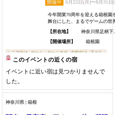
6月22日(月)〜8月31日(
開催中
今年開業70周年を迎える箱根園
舞台にした、まるでゲームの世
で試練に挑むような気分で楽し
【所在地】
神奈川県足柄下
るリアル謎解きゲームを開催。
箱根町元箱根139
根園内にある水族館やロープウ
【開催場所】
箱根園
イ乗り場、芦ノ湖の畔などを巡
シニア向け
ゲーム・ゲーム大会
女性向け
子ども・
り、景色やグルメを満喫しなが
このイベントの近くの宿
ら、謎を解き明かしていく体験
ファミリー向け
全般向け
体験・遊覧
カップル向け
イベントだ。冊子には各施設の
イベントに近い宿は見つかりませんで
クティビティをお得に楽しめる
した。
ーポンがあるので、この1冊があ
ば箱根園を120％満喫すること
きる。
神奈川県 | 箱根