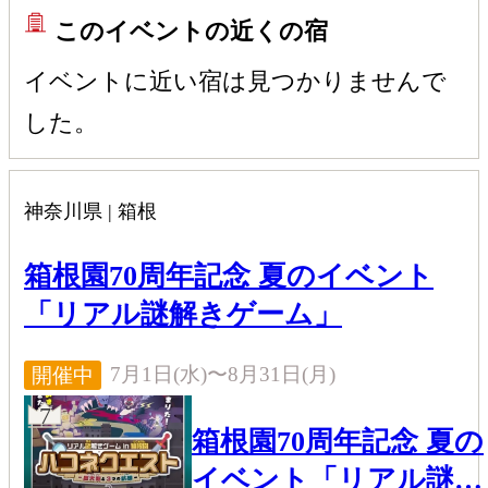
花・植物のイベント
全般向け
観察・ウォッチング
癒しのひとときを。人生という
このイベントの近くの宿
語に、紫陽花の彩りを添えてみ
イルミネーション・ライトアップ
宿泊施設のイベン
はいかが？
イベントに近い宿は見つかりませんで
ト
した。
神奈川県 | 箱根
箱根園70周年記念 夏のイベント
「リアル謎解きゲーム」
7月1日(水)〜8月31日(月)
開催中
7
箱根園70周年記念 夏の
イベント「リアル謎解