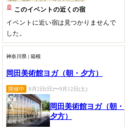
体験・遊覧
子ども・ファミリー向け
このイベントの近くの宿
イベントに近い宿は見つかりませんで
した。
神奈川県 | 箱根
岡田美術館ヨガ（朝・夕方）
8月2日(日)〜9月12日(土)
開催中
9
岡田美術館ヨガ（朝・
夕方）
箱根
9位