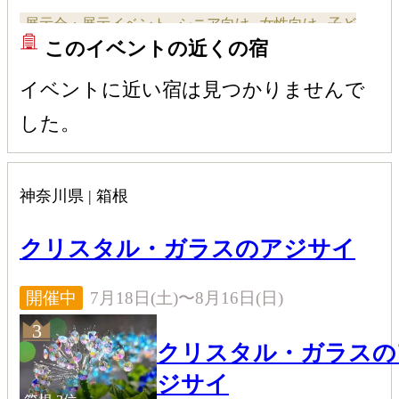
術館
る。今年は開館30周年を記念し
展示会・展示イベント
シニア向け
女性向け
子ど
火3基と約2万2千粒を増設し、
このイベントの近くの宿
華やかな景観となる。大涌谷を
も・ファミリー向け
全般向け
カップル向け
自然豊かな庭園で、その輝きを
イベントに近い宿は見つかりませんで
できる。
した。
神奈川県 | 箱根
クリスタル・ガラスのアジサイ
7月18日(土)〜8月16日(日)
開催中
3
クリスタル・ガラスの
ジサイ