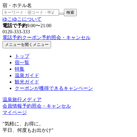
宿・ホテル名
検索
ゆこゆこについて
電話で予約
9:00〜21:00
0120-333-333
電話予約
クーポン
予約照会
・キャンセル
メニューを開く
メニュー
トップ
宿一覧
特集
温泉ガイド
観光ガイド
クーポン
が獲得できるキャンペーン
温泉旅行メディア
会員情報
予約照会
・キャンセル
マイページ
"気軽に、お得に。
平日、何度もお出かけ"