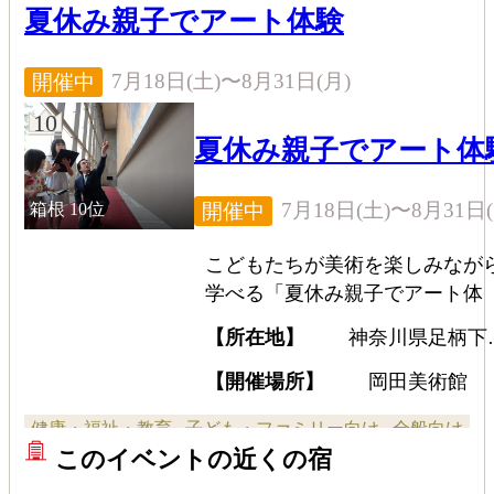
夏休み親子でアート体験
7月18日(土)〜8月31日(月)
開催中
10
夏休み親子でアート体
7月18日(土)〜8月31日(
開催中
箱根
10位
こどもたちが美術を楽しみなが
学べる「夏休み親子でアート体
験」を開催する。体験型プログ
【所在地】
神奈川県足柄下
ムとなるため、学校の自由研究
箱根町小涌谷493-1
しても利用することができる。
【開催場所】
岡田美術館
間中は小学生以下の入館料が無
健康・福祉・教育
子ども・ファミリー向け
全般向け
となるので、家族そろって遊び
このイベントの近くの宿
行こう。
展覧会
体験・遊覧
講座・講演・シンポジウム