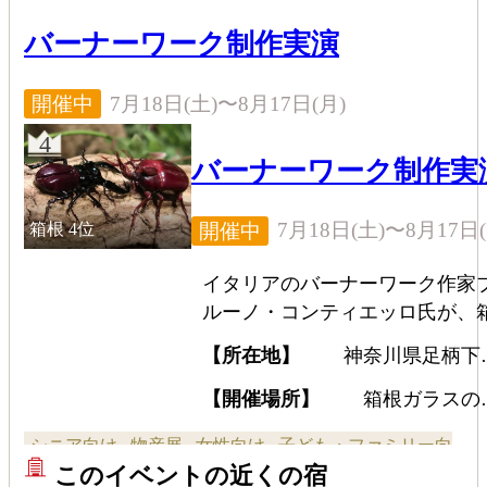
バーナーワーク制作実演
7月18日(土)〜8月17日(月)
開催中
4
バーナーワーク制作実
7月18日(土)〜8月17日(
開催中
箱根
4位
イタリアのバーナーワーク作家
ルーノ・コンティエッロ氏が、
根山内やヨーロッパの昆虫、身
【所在地】
神奈川県足柄下
な動物をガラスで精緻に表現す
箱根町仙石原940-48
る。約1300℃の炎でガラス棒を
【開催場所】
箱根ガラスの
美術館
かし成形する技法で、脚や触角
シニア向け
物産展
女性向け
子ども・ファミリー向
複雑な造形や動物の躍動感を追
このイベントの近くの宿
している。実演期間中は、色ガ
け
全般向け
ショップのイベント
カップル向け