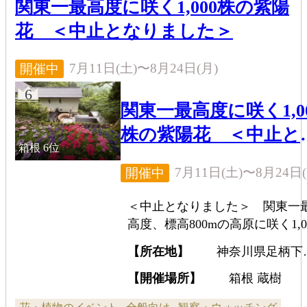
関東一最高度に咲く1,000株の紫陽
花 ＜中止となりました＞
7月11日(土)〜8月24日(月)
開催中
6
関東一最高度に咲く1,0
株の紫陽花 ＜中止と
箱根
6位
りました＞
7月11日(土)〜8月24日(
開催中
＜中止となりました＞ 関東一
高度、標高800mの高原に咲く1,0
株の紫陽花。蔵樹では敷地内に
【所在地】
神奈川県足柄下
1,000株の紫陽花を植樹し、箱根
箱根町元箱根133-19
新たな季節の名所を創り上げる
【開催場所】
箱根 蔵樹
箱根の高原で、大切な人と過ご