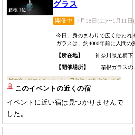
グラス
箱根
1位
7月18日(土)〜1月11日(
開催中
今日、身のまわりで広く使われ
ガラスは、約4000年前に人間の
志と英知から生まれた人工素材
【所在地】
神奈川県足柄下
ある。古今東西の絵画にはガラ
箱根町仙石原940-48
器が描かれ、その形状や用途か
【開催場所】
箱根ガラスの
美術館
歴史を読み取ることができる。
展示会・展示イベント
シニア向け
女性向け
子ど
展は、西洋絵画に描かれたヴェ
このイベントの近くの宿
チアン・グラスを手がかりに、
も・ファミリー向け
全般向け
展覧会
カップル向け
の歴史をたどりつつ、同館所蔵
イベントに近い宿は見つかりませんで
名品を新たな視点で紹介する試
した。
である。※今展で紹介する絵画
品は、すべて複製品による展示
ある。