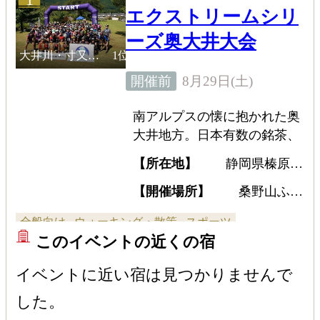
エクストリームシリ
ーズ奥大井大会
大井川・寸又
1位
峡・川根
8月29日(土)
開催前
南アルプスの懐に抱かれた奥
大井地方。日本有数の銘茶、
川根茶でも有名な地域であ
【所在地】
静岡県榛原郡
る。美しい大井川の上流部に
川根本町桑野山424
あたり、濃い緑の山々と美し
【開催場所】
桑野山ふれ
あい広場
く澄んだ水が広がる、まさに
全般向け
ウォーキング・散策
スポーツ
心のオアシス。なにもかもが
このイベントの近くの宿
一体となり、大自然の安らぎ
を身近に感じることができる
イベントに近い宿は見つかりませんで
はず。地域独特の自然や文化
した。
を、レースを通してより身近