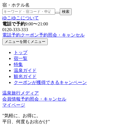
宿・ホテル名
検索
ゆこゆこについて
電話で予約
9:00〜21:00
0120-333-333
電話予約
クーポン
予約照会
・キャンセル
メニューを開く
メニュー
トップ
宿一覧
特集
温泉ガイド
観光ガイド
クーポン
が獲得できるキャンペーン
温泉旅行メディア
会員情報
予約照会
・キャンセル
マイページ
"気軽に、お得に。
平日、何度もお出かけ"