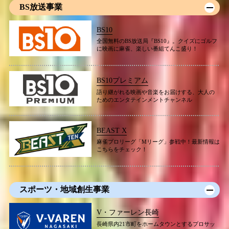
BS放送事業
BS10
全国無料のBS放送局『BS10』。クイズにゴルフ
に映画に麻雀、楽しい番組てんこ盛り！
BS10プレミアム
語り継がれる映画や音楽をお届けする、大人の
ためのエンタテインメントチャンネル
BEAST X
麻雀プロリーグ「Mリーグ」参戦中！最新情報は
こちらをチェック！
スポーツ・地域創生事業
V・ファーレン長崎
長崎県内21市町をホームタウンとするプロサッ