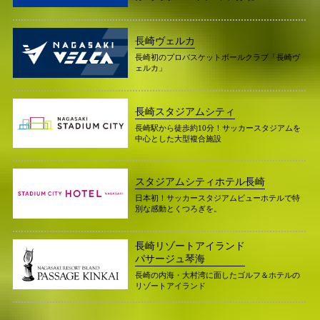
長崎ヴェルカ
長崎初のプロバスケットボールクラブ「長崎ヴ
ェルカ」
長崎スタジアムシティ
長崎駅から徒歩約10分！サッカースタジアムを
中心とした大型複合施設
スタジアムシティホテル長崎
日本初！サッカースタジアムビューホテルで特
別な感動とくつろぎを。
長崎リゾートアイランド
パサージュ琴海
長崎の内海・大村湾に面したゴルフ＆ホテルの
リゾートアイランド