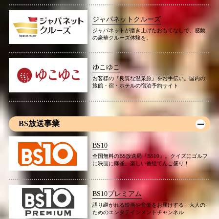
ジャパネットクルーズ
ジャパネットが磨き上げたおもてなしで、感動
の豪華クルーズ体験を。
ゆこゆこ
お客様の『良質な温泉旅』をお手伝い。国内の
旅館・宿・ホテルの宿泊予約サイト
BS放送事業
BS10
全国無料のBS放送局『BS10』。クイズにゴルフ
に映画に麻雀、楽しい番組てんこ盛り！
BS10プレミアム
語り継がれる映画や音楽をお届けする、大人の
ためのエンタテインメントチャンネル